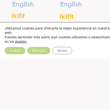
English
English
Ikifit
Ikifit
Aikido
Aikido
Utilizamos cookies para ofrecerte la mejor experiencia en nuestra
web.
Puedes aprender más sobre qué cookies utilizamos o desactivarl
Yoga
Noches en
en los
ajustes
.
ikigai
Refuerzo
Aceptar
Rechazar
Ajustes
Eventos en
familia
Día sin cole
Iki
campamento
Iki
cumpleaños
Sobre